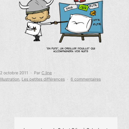
Publié
2 octobre 2011
Par
C.line
le
Catégorisé
sur
Illustration
,
Les petites différences
6 commentaires
comme
Les
petites
différences
(#1)