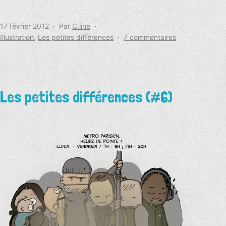
Publié
17 février 2012
Par
C.line
le
Catégorisé
sur
Illustration
,
Les petites différences
7 commentaires
comme
Les
petites
différences
(#7)
Les petites différences (#6)