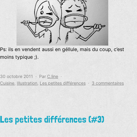
Ps: ils en vendent aussi en géllule, mais du coup, c’est
moins typique ;).
Publié
30 octobre 2011
Par
C.line
le
Catégorisé
sur
Cuisine
,
Illustration
,
Les petites différences
3 commentaires
comme
Les
petite
différ
(#4)
Les petites différences (#3)