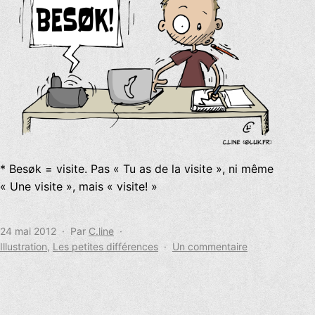
* Besøk = visite. Pas « Tu as de la visite », ni même
« Une visite », mais « visite! »
Publié
24 mai 2012
Par
C.line
le
Catégorisé
sur
Illustration
,
Les petites différences
Un commentaire
comme
Les
petites
différences
(#9)