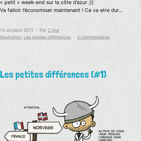
« petit » week-end sur la côte d’azur ;))
Va falloir l’économiser maintenant ! Ca va etre dur…
Publié
13 octobre 2011
Par
C.line
le
Catégorisé
sur
Illustration
,
Les petites différences
2 commentaires
comme
Les
petites
différences
(#2)
Les petites différences (#1)