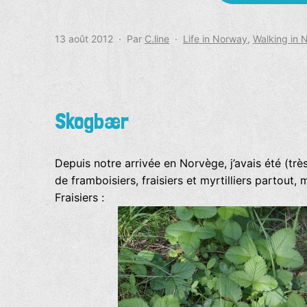
Publié
Catégorisé
13 août 2012
Par
C.line
Life in Norway
,
Walking in 
le
comme
Skogbær
Depuis notre arrivée en Norvège, j’avais été (trè
de framboisiers, fraisiers et myrtilliers partout
Fraisiers :