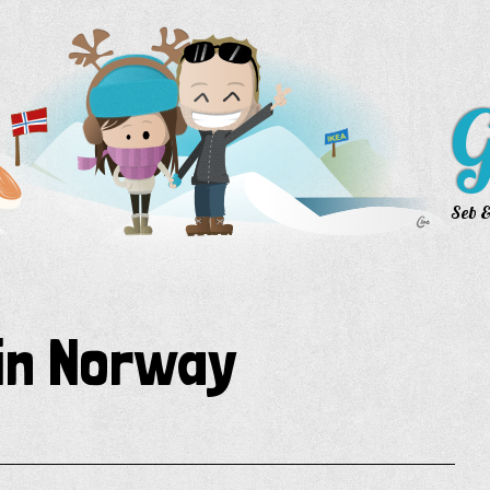
G
Seb &
 in Norway