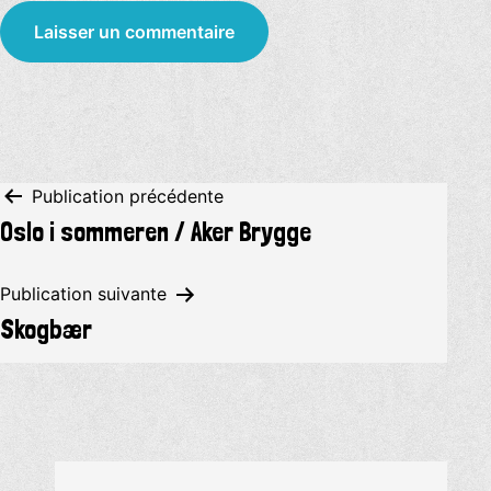
Navigation
Publication précédente
Oslo i sommeren / Aker Brygge
de
l’article
Publication suivante
Skogbær