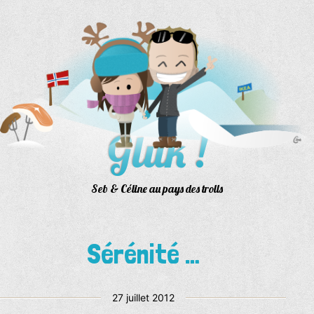
Aller
au
contenu
Gluk !
Seb & Céline au pays des trolls
Sérénité …
Publié
27 juillet 2012
le