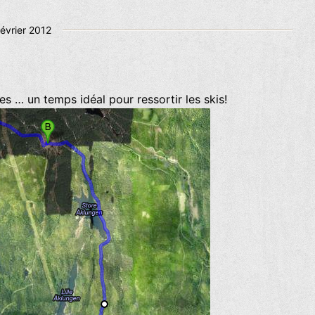
lié
février 2012
es … un temps idéal pour ressortir les skis!