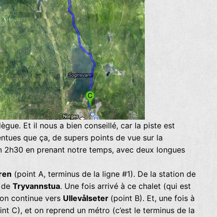
lègue. Et il nous a bien conseillé, car la piste est
tues que ça, de supers points de vue sur la
n 2h30 en prenant notre temps, avec deux longues
ren
(point A, terminus de la ligne #1). De la station de
n de
Tryvannstua
. Une fois arrivé à ce chalet (qui est
, on continue vers
Ullevålseter
(point B). Et, une fois à
nt C), et on reprend un métro (c’est le terminus de la