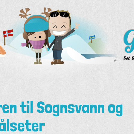
G
Seb &
en til Sognsvann og
vålseter