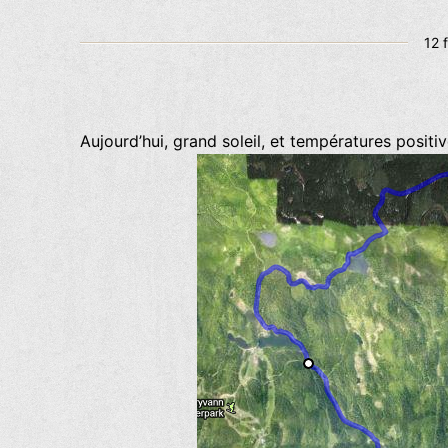
Pub
12 
le
Aujourd’hui, grand soleil, et températures positiv