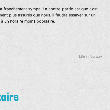
st franchement sympa. La contre-partie est que c’est
ment plus assurés que nous. Il faudra essayer sur un
a à un horaire moins populaire.
Catégorisé
Life in Norway
comme
aire