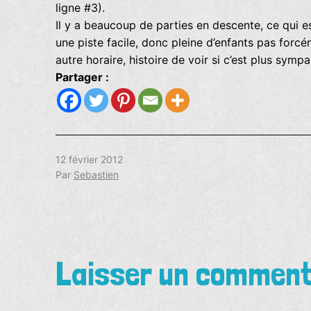
ligne #3).
Il y a beaucoup de parties en descente, ce qui e
une piste facile, donc pleine d’enfants pas forcé
autre horaire, histoire de voir si c’est plus symp
Partager :
Publié
12 février 2012
le
Par
Sebastien
Laisser un comment