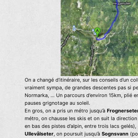
On a changé d’itinéraire, sur les conseils d’un col
vraiment sympa, de grandes descentes pas si pen
Normarka, … Un parcours d’environ 15km, plié e
pauses grignotage au soleil.
En gros, on a pris un métro jusqu’à
Frognersete
métro, on chausse les skis et on suit la directio
en bas des pistes d’alpin, entre trois lacs gelés)
Ullevålseter
, on poursuit jusqu’à
Sognsvann
(poi