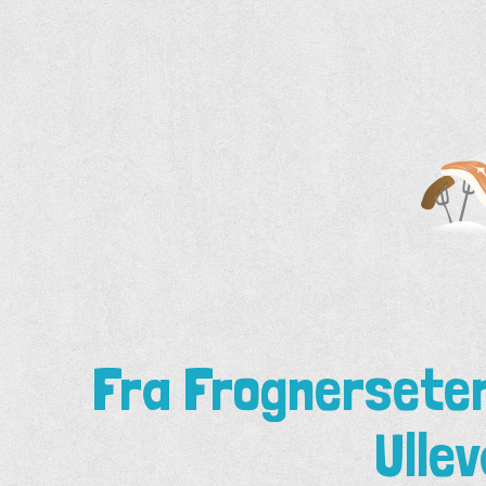
Aller
au
contenu
Fra Frognerseter
Ulle