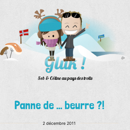
Aller
au
contenu
Gluk !
Seb & Céline au pays des trolls
Panne de … beurre ?!
Publié
2 décembre 2011
le