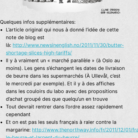
Quelques infos supplémentaires:
L’article original qui nous à donné l’idée de cette
note de blog est
là:
http://www.newsinenglish.no/2011/11/30/butter-
shortage-slices-high-tariffs/
Il y à vraiment un « marché parallèle » (à Oslo au
moins). Les gens s’échangent les dates de livraison
de beurre dans les supermarchés (À Ullevål, c’est
le mercredi par exemple). Et il y à des affiches
dans les couloirs du labo avec des propositions
d’achat groupé des que quelqu’un en trouve
Tout devrait rentrer dans l’ordre assez rapidement
cependant
Et on est pas les seuls français à raler contre la
margarine:
http://www.thenorthway.info/fr/2011/12/01/fr
le-beurre-et-largent-du-beurre/