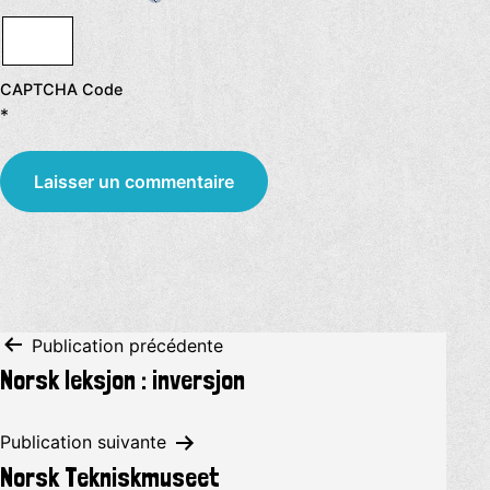
CAPTCHA Code
*
Navigation
Publication précédente
Norsk leksjon : inversjon
de
l’article
Publication suivante
Norsk Tekniskmuseet