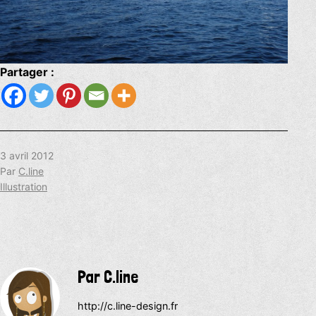
Partager :
Publié
3 avril 2012
le
Par
C.line
Catégorisé
Illustration
comme
Par C.line
http://c.line-design.fr