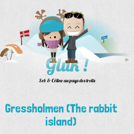
Aller
au
contenu
Gluk !
Seb & Céline au pays des trolls
Gressholmen (The rabbit
island)