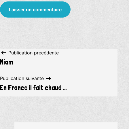
Navigation
Publication précédente
Miam
de
l’article
Publication suivante
En France il fait chaud …