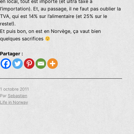
en local, tout est importé (et ultra taxé à
l’importation). Et, au passage, il ne faut pas oublier la
TVA, qui est 14% sur l’alimentaire (et 25% sur le
reste!).
Et puis bon, on est en Norvège, ça vaut bien
quelques sacrifices
Partager :
Publié
1 octobre 2011
le
Par
Sebastien
Catégorisé
Life in Norway
comme