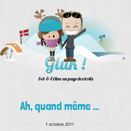
Aller
au
contenu
Gluk !
Seb & Céline au pays des trolls
Ah, quand même …
Publié
1 octobre 2011
le