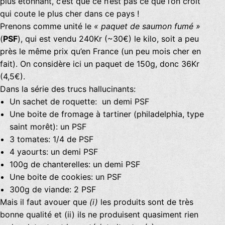
plus étonnant, c’est que ce n’est pas ce que l’on croit
qui coute le plus cher dans ce pays !
Prenons comme unité le
« paquet de saumon fumé »
(
PSF
), qui est vendu 240Kr (~30€) le kilo, soit a peu
près le même prix qu’en France (un peu mois cher en
fait). On considère ici un paquet de 150g, donc 36Kr
(4,5€).
Dans la série des trucs hallucinants:
Un sachet de roquette: un demi PSF
Une boite de fromage à tartiner (philadelphia, type
saint morêt): un PSF
3 tomates: 1/4 de PSF
4 yaourts: un demi PSF
100g de chanterelles: un demi PSF
Une boite de cookies: un PSF
300g de viande: 2 PSF
Mais il faut avouer que
(i)
les produits sont de très
bonne qualité et (ii) ils ne produisent quasiment rien