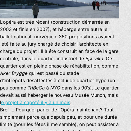
L’opéra est très récent (construction démarrée en
2003 et finie en 2007), et héberge entre autre le
ballet national norvégien. 350 propositions avaient
été faite au jury chargé de choisir l’architecte en
charge du projet ! Il à été construit en face de la gare
centrale, dans le quartier industriel de
Bjørvika
. Ce
quartier est en pleine phase de réhabilitation, comme
Aker Brygge
qui est passé du stade
d’entrepots désaffectés à celui de quartier hype (un
peu comme
TriBeCa
à
NYC
dans les 90’s). Le quartier
devait aussi héberger le nouveau Musée Munch, mais
l
e projet à capoté il y à un mois
.
Bref … Pourquoi parler de l’Opéra maintenant? Tout
simplement parce que depuis peu, et pour une durée
limité (pour les fêtes il me semble), on peut assister à