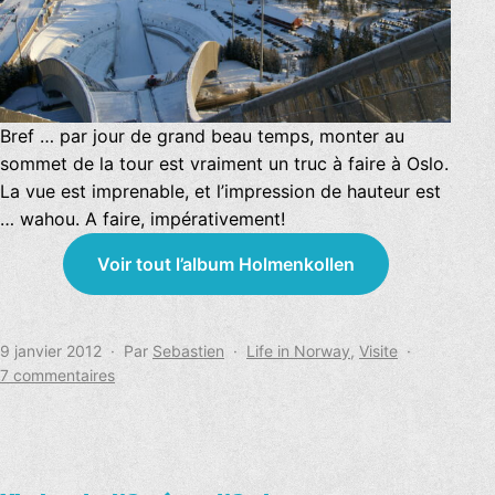
Bref … par jour de grand beau temps, monter au
sommet de la tour est vraiment un truc à faire à Oslo.
La vue est imprenable, et l’impression de hauteur est
… wahou. A faire, impérativement!
Voir tout l’album Holmenkollen
Publié
Catégorisé
9 janvier 2012
Par
Sebastien
Life in Norway
,
Visite
le
sur
comme
7 commentaires
Holmenkollen,
par
beau
temps