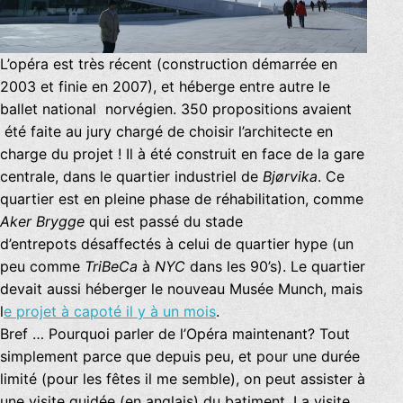
L’opéra est très récent (construction démarrée en
2003 et finie en 2007), et héberge entre autre le
ballet national norvégien. 350 propositions avaient
été faite au jury chargé de choisir l’architecte en
charge du projet ! Il à été construit en face de la gare
centrale, dans le quartier industriel de
Bjørvika
. Ce
quartier est en pleine phase de réhabilitation, comme
Aker Brygge
qui est passé du stade
d’entrepots désaffectés à celui de quartier hype (un
peu comme
TriBeCa
à
NYC
dans les 90’s). Le quartier
devait aussi héberger le nouveau Musée Munch, mais
l
e projet à capoté il y à un mois
.
Bref … Pourquoi parler de l’Opéra maintenant? Tout
simplement parce que depuis peu, et pour une durée
limité (pour les fêtes il me semble), on peut assister à
une visite guidée (en anglais) du batiment. La visite