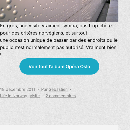
En gros, une visite vraiment sympa, pas trop chère
pour des critères norvégiens, et surtout
une occasion unique de passer par des endroits ou le
public n’est normalement pas autorisé. Vraiment bien
!
Voir tout l’album Opéra Oslo
Publié
18 décembre 2011
Par
Sebastien
le
Catégorisé
sur
Life in Norway
,
Visite
2 commentaires
comme
Viste
de
l’Opéra
d’Oslo