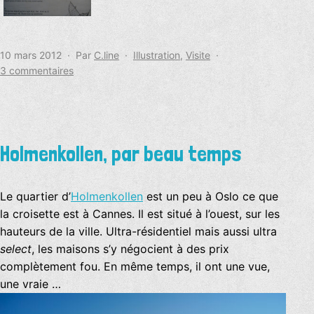
Publié
Catégorisé
10 mars 2012
Par
C.line
Illustration
,
Visite
le
sur
comme
3 commentaires
Norsk
leksjon
:
les
faux-
Holmenkollen, par beau temps
amis,
et
les
Le quartier d’
Holmenkollen
est un peu à Oslo ce que
bons-
la croisette est à Cannes. Il est situé à l’ouest, sur les
amis
hauteurs de la ville. Ultra-résidentiel mais aussi ultra
des
select
, les maisons s’y négocient à des prix
français
complètement fou. En même temps, il ont une vue,
une vraie …