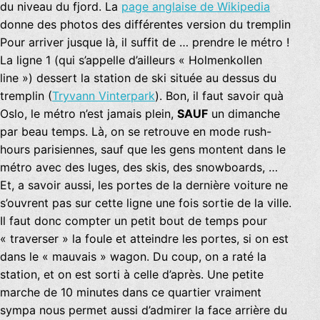
du niveau du fjord. La
page anglaise de Wikipedia
donne des photos des différentes version du tremplin
Pour arriver jusque là, il suffit de … prendre le métro !
La ligne 1 (qui s’appelle d’ailleurs « Holmenkollen
line ») dessert la station de ski située au dessus du
tremplin (
Tryvann Vinterpark
). Bon, il faut savoir quà
Oslo, le métro n’est jamais plein,
SAUF
un dimanche
par beau temps. Là, on se retrouve en mode rush-
hours parisiennes, sauf que les gens montent dans le
métro avec des luges, des skis, des snowboards, …
Et, a savoir aussi, les portes de la dernière voiture ne
s’ouvrent pas sur cette ligne une fois sortie de la ville.
Il faut donc compter un petit bout de temps pour
« traverser » la foule et atteindre les portes, si on est
dans le « mauvais » wagon. Du coup, on a raté la
station, et on est sorti à celle d’après. Une petite
marche de 10 minutes dans ce quartier vraiment
sympa nous permet aussi d’admirer la face arrière du