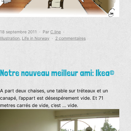
Publié
18 septembre 2011
Par
C.line
le
Catégorisé
sur
Illustration
,
Life in Norway
2 commentaires
comme
Le
dessin
du
dimanche
Notre nouveau meilleur ami: Ikea©
A part deux chaises, une table sur tréteaux et un
canapé, l’appart est désespérement vide. Et 71
metres carrés de vide, c’est … vide.