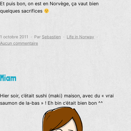
Et puis bon, on est en Norvège, ça vaut bien
quelques sacrifices
Publié
Catégorisé
1 octobre 2011
Par
Sebastien
Life in Norway
le
sur
comme
Aucun commentaire
Ah,
quand
même
…
Miam
Hier soir, c’était sushi (maki) maison, avec du « vrai
saumon de la-bas » ! Eh bin c’était bien bon ^^