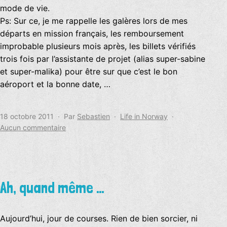
mode de vie.
Ps: Sur ce, je me rappelle les galères lors de mes
départs en mission français, les remboursement
improbable plusieurs mois après, les billets vérifiés
trois fois par l’assistante de projet (alias super-sabine
et super-malika) pour être sur que c’est le bon
aéroport et la bonne date, …
Publié
Catégorisé
18 octobre 2011
Par
Sebastien
Life in Norway
le
sur
comme
Aucun commentaire
Le
contrat
de
confiance
Ah, quand même …
Aujourd’hui, jour de courses. Rien de bien sorcier, ni