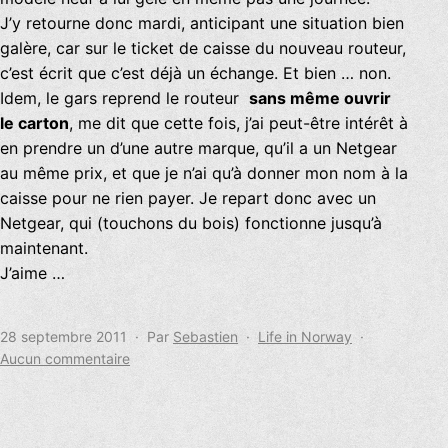
J’y retourne donc mardi, anticipant une situation bien
galère, car sur le ticket de caisse du nouveau routeur,
c’est écrit que c’est déjà un échange. Et bien … non.
Idem, le gars reprend le routeur
sans même ouvrir
le carton
, me dit que cette fois, j’ai peut-être intérêt à
en prendre un d’une autre marque, qu’il a un Netgear
au même prix, et que je n’ai qu’à donner mon nom à la
caisse pour ne rien payer. Je repart donc avec un
Netgear, qui (touchons du bois) fonctionne jusqu’à
maintenant.
J’aime …
Publié
Catégorisé
28 septembre 2011
Par
Sebastien
Life in Norway
le
sur
comme
Aucun commentaire
Si
tout
était
aussi