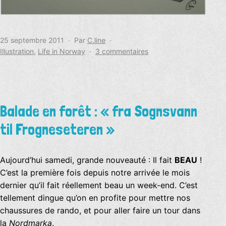
Publié
25 septembre 2011
Par
C.line
le
Catégorisé
sur
Illustration
,
Life in Norway
3 commentaires
comme
Mystère
et
boule
de
gomme
Balade en forêt : « fra Sognsvann
til Frogneseteren »
Aujourd’hui samedi, grande nouveauté : Il fait
BEAU
!
C’est la première fois depuis notre arrivée le mois
dernier qu’il fait réellement beau un week-end. C’est
tellement dingue qu’on en profite pour mettre nos
chaussures de rando, et pour aller faire un tour dans
la
Nordmarka
.