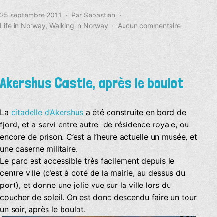
Publié
25 septembre 2011
Par
Sebastien
le
Catégorisé
sur
Life in Norway
,
Walking in Norway
Aucun commentaire
comme
Balade
en
forêt
:
« fra
Akershus Castle, après le boulot
Sognsvann
til
Frognesete
La
citadelle d’Akershus
a été construite en bord de
fjord, et a servi entre autre de résidence royale, ou
encore de prison. C’est a l’heure actuelle un musée, et
une caserne militaire.
Le parc est accessible très facilement depuis le
centre ville (c’est à coté de la mairie, au dessus du
port), et donne une jolie vue sur la ville lors du
coucher de soleil. On est donc descendu faire un tour
un soir, après le boulot.