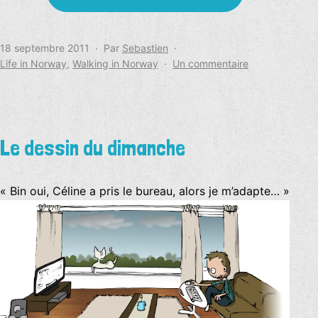
Publié
18 septembre 2011
Par
Sebastien
le
Catégorisé
sur
Life in Norway
,
Walking in Norway
Un commentaire
comme
Tryvanstua
Le dessin du dimanche
« Bin oui, Céline a pris le bureau, alors je m’adapte… »