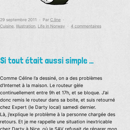
Publié
29 septembre 2011
Par
C.line
le
Catégorisé
sur
Cuisine
,
Illustration
,
Life in Norway
4 commentaires
comme
Miam
Si tout était aussi simple …
Comme Céline l’a dessiné, on a des problèmes
d’Internet à la maison. Le routeur gèle
continuellement entre 9h et 17h, et se bloque. J’ai
donc remis le routeur dans sa boite, et suis retourné
chez Expert (le Darty local) samedi dernier.
Là, j’explique le problème à la personne chargée des
retours. Et je me rappelle une situation inextricable
chez Darty à Nice, où le SAV refusait de réparer mon